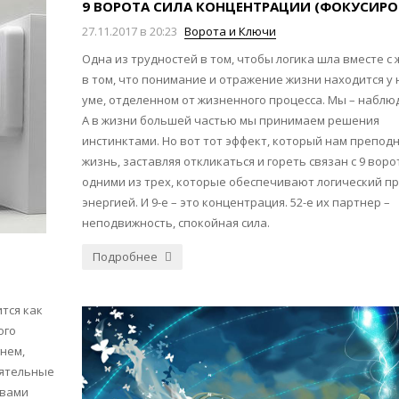
9 ВОРОТА СИЛА КОНЦЕНТРАЦИИ (ФОКУСИРО
27.11.2017 в 20:23
Ворота и Ключи
Одна из трудностей в том, чтобы логика шла вместе с
в том, что понимание и отражение жизни находится у 
уме, отделенном от жизненного процесса. Мы – наблю
А в жизни большей частью мы принимаем решения
инстинктами. Но вот тот эффект, который нам препод
жизнь, заставляя откликаться и гореть связан с 9 воро
одними из трех, которые обеспечивают логический п
энергией. И 9-е – это концентрация. 52-е их партнер –
неподвижность, спокойная сила.
Подробнее
тся как
ого
нем,
оятельные
ствами