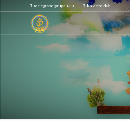
teelegram: @rupa0710
lila-astro.club