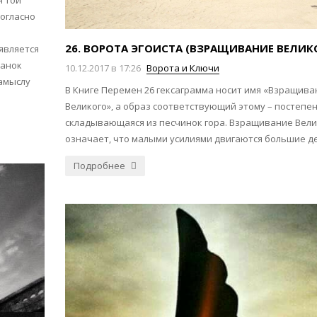
я той
согласно
26. ВОРОТА ЭГОИСТА (ВЗРАЩИВАНИЕ ВЕЛИК
является
танок
10.12.2017 в 17:26
Ворота и Ключи
замыслу
В Книге Перемен 26 гексаграмма носит имя «Взращива
Великого», а образ соответствующий этому – постепе
складывающаяся из песчинок гора. Взращивание Вели
означает, что малыми усилиями двигаются большие де
Подробнее