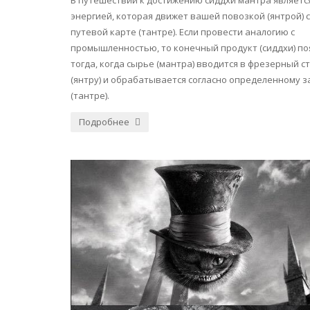
В путешествии к достижению сиддхи мантра являетс
энергией, которая движет вашей повозкой (янтрой) 
путевой карте (тантре). Если провести аналогию с
промышленностью, то конечный продукт (сиддхи) по
тогда, когда сырье (мантра) вводится в фрезерный с
(янтру) и обрабатывается согласно определенному 
(тантре).
Подробнее