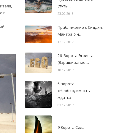
(путь ...
ителя,
е в
23.02.2018
был
ий.
Приближение к Сиддхи.
Мантра, Ян...
15.12.2017
26. Ворота Эгоиста
(Взращивание ...
10.12.2017
5 ворота
«Необходимость
ждать»
03.12.2017
9 Ворота Сила