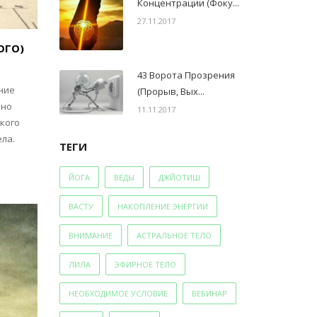
Концентрации (Фоку...
27.11.2017
ОГО)
43 Ворота Прозрения
ние
(Прорыв, Вых...
нно
11.11.2017
кого
ла.
ТЕГИ
ЙОГА
ВЕДЫ
ДЖЙОТИШ
ВАСТУ
НАКОПЛЕНИЕ ЭНЕРГИИ
ВНИМАНИЕ
АСТРАЛЬНОЕ ТЕЛО
ЛИЛА
ЭФИРНОЕ ТЕЛО
НЕОБХОДИМОЕ УСЛОВИЕ
ВЕБИНАР