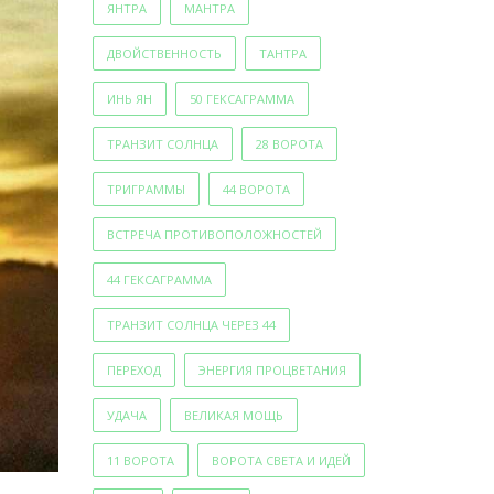
ЯНТРА
МАНТРА
ДВОЙСТВЕННОСТЬ
ТАНТРА
ИНЬ ЯН
50 ГЕКСАГРАММА
ТРАНЗИТ СОЛНЦА
28 ВОРОТА
ТРИГРАММЫ
44 ВОРОТА
ВСТРЕЧА ПРОТИВОПОЛОЖНОСТЕЙ
44 ГЕКСАГРАММА
ТРАНЗИТ СОЛНЦА ЧЕРЕЗ 44
ПЕРЕХОД
ЭНЕРГИЯ ПРОЦВЕТАНИЯ
УДАЧА
ВЕЛИКАЯ МОЩЬ
11 ВОРОТА
ВОРОТА СВЕТА И ИДЕЙ