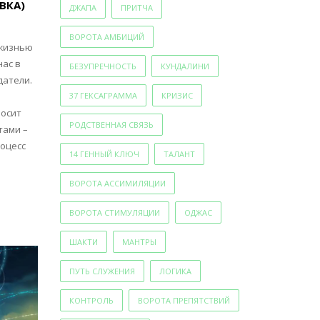
ВКА)
ДЖАПА
ПРИТЧА
ВОРОТА АМБИЦИЙ
 жизнью
нас в
БЕЗУПРЕЧНОСТЬ
КУНДАЛИНИ
датели.
37 ГЕКСАГРАММА
КРИЗИС
носит
РОДСТВЕННАЯ СВЯЗЬ
тами –
роцесс
14 ГЕННЫЙ КЛЮЧ
ТАЛАНТ
ВОРОТА АССИМИЛЯЦИИ
ВОРОТА СТИМУЛЯЦИИ
ОДЖАС
ШАКТИ
МАНТРЫ
ПУТЬ СЛУЖЕНИЯ
ЛОГИКА
КОНТРОЛЬ
ВОРОТА ПРЕПЯТСТВИЙ