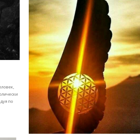
еловек,
волически
едуя по