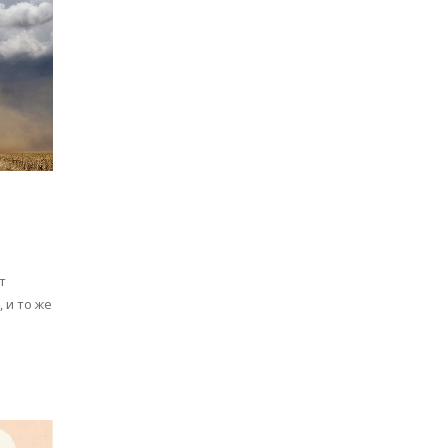
т
 и то же