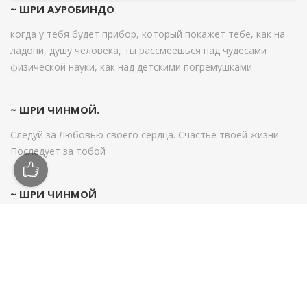
~ ШРИ АУРОБИНДО
когда у тебя будет прибор, который покажет тебе, как на
ладони, душу человека, ты рассмеешься над чудесами
физической науки, как над детскими погремушками
~ ШРИ ЧИНМОЙ.
Следуй за Любовью своего сердца. Счастье твоей жизни
Последует за тобой
~ ШРИ ЧИНМОЙ
Если хочешь построить корабль, то не собирай людей,
чтобы они принесли лес, и не распределяй задания, а лучше
пробуди в них тоску по бескрайней дали моря