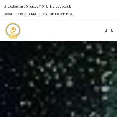
teelegram: @rupa0710
lila-astro.club
Вход
Регистрация
Закладки полей Игры