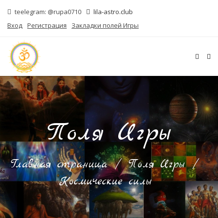
teelegram: @rupa0710
lila-astro.club
Вход
Регистрация
Закладки полей Игры
Поля Игры
Главная страница
/
Поля Игры
/
Космические силы