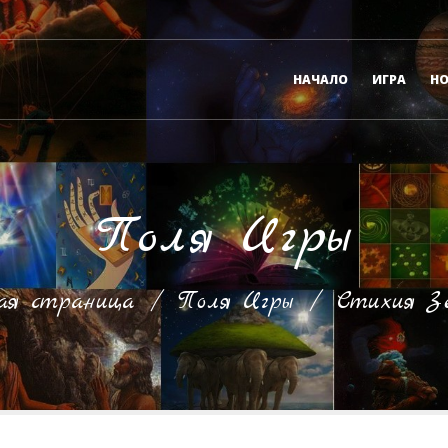
НАЧАЛО
ИГРА
Н
Поля Игры
ая страница
/
Поля Игры
/
Стихия З