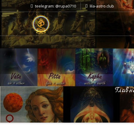
teelegram: @rupa0710
lila-astro.club
Главн