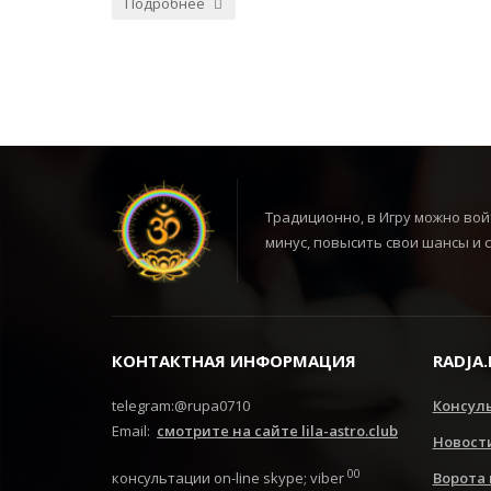
Подробнее
Традиционно, в Игру можно вой
минус, повысить свои шансы и 
КОНТАКТНАЯ ИНФОРМАЦИЯ
RADJA.
telegram:@rupa0710
Консул
Email:
смотрите на сайте lila-astro.club
Новост
00
Ворота
консультации on-line skype; viber