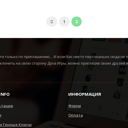
1
2
ти только по приглашению… И если Вас никто персонально сюда не п
склонить на свою сторону Духа Игры, можно пригласив своих друзей 
INFO
ИНФОРМАЦИЯ
ьтации
Форум
и
Оплата
 и Генные Ключи